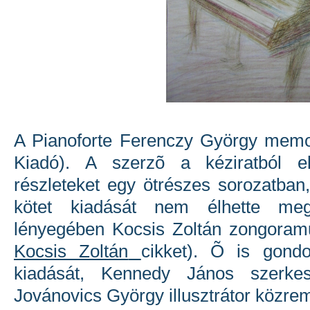
A Pianoforte Ferenczy György memoá
Kiadó). A szerzõ a kéziratból elme
részleteket egy ötrészes sorozatba
kötet kiadását nem élhette me
lényegében Kocsis Zoltán zongoramű
Kocsis Zoltán
cikket). Õ is gond
kiadását, Kennedy János szerke
Jovánovics György illusztrátor közre